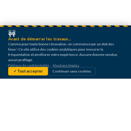
🚧
Avant de démarrer les travaux…
Comme pour toute bonne rénovation, on commence par un état des
lieux ! Ce site utilise des cookies analytiques pour mesurer la
fréquentation et améliorer votre expérience. Aucune donnée vendue,
aucun profilage.
Politique de confidentialité
·
Mentions légales
✓ Tout accepter
Continuer sans cookies
Votre courtier en travaux & économiste de la
construction sur toute la France. Estimation
gratuite, sélection d'artisans, accompagnement
de chantier.
f
in