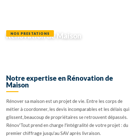
Rénovation de Maison
NOS PRESTATIONS
Un interlocuteur unique pour votre rénovation intérieure et
extérieure. Chiffrage gratuit sous 72h.
Notre expertise en Rénovation de
Maison
Rénover sa maison est un projet de vie. Entre les corps de
métier à coordonner, les devis incomparables et les délais qui
glissent, beaucoup de propriétaires se retrouvent dépassés.
Rénov'Tout prend en charge l'intégralité de votre projet : du
premier chiffrage jusqu'au SAV après livraison.