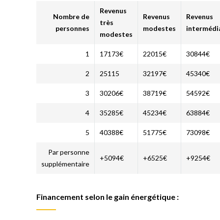
Revenus
Nombre de
Revenus
Revenus
très
personnes
modestes
intermédi
modestes
1
17173€
22015€
30844€
2
25115
32197€
45340€
3
30206€
38719€
54592€
4
35285€
45234€
63884€
5
40388€
51775€
73098€
Par personne
+5094€
+6525€
+9254€
supplémentaire
Financement selon le gain énergétique :