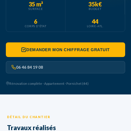
35 m²
35k€
SURFACE
BUDGET
6
44
CORPS D'ÉTAT
LOIRE-ATL.
DEMANDER MON CHIFFRAGE GRATUIT
06 46 84 19 08
Rénovation complète · Appartement · Pornichet (44)
DÉTAIL DU CHANTIER
Travaux réalisés