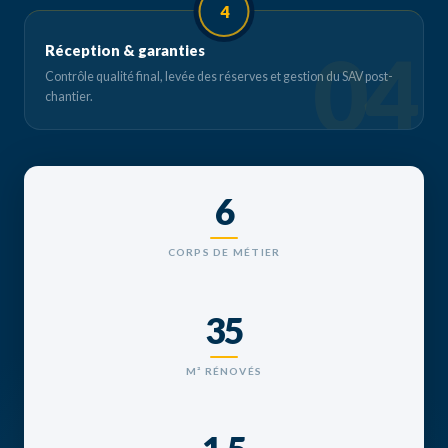
4
Réception & garanties
Contrôle qualité final, levée des réserves et gestion du SAV post-
chantier.
6
CORPS DE MÉTIER
35
M² RÉNOVÉS