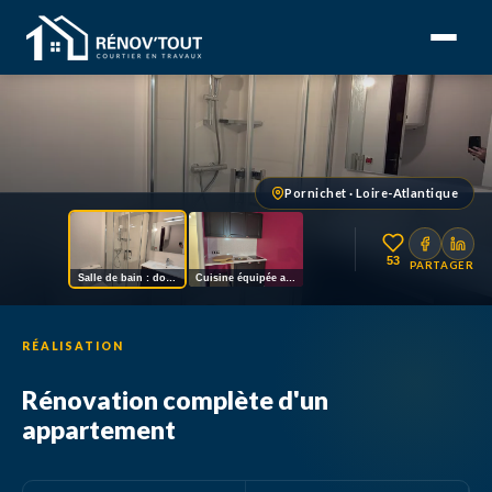
Pornichet · Loire-Atlantique
53
PARTAGER
Salle de bain : douche, vasque, WC
Cuisine équipée avec placards intégrés
RÉALISATION
Rénovation complète d'un
appartement